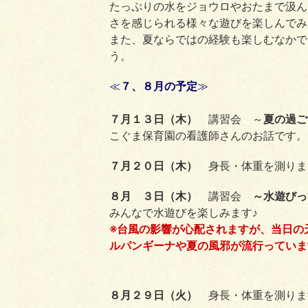
たっぷりの水をジョウロやおたまで汲ん
さを感じられる様々な遊びを楽しんでみ
また、夏ならではの経験も楽しむなかで
う。
≪
７、８月の予定
≫
７月１３日（木）
講習会 ～
夏の過ご
こぐま保育園の看護師さんのお話です。
７月２０日（木）
身長・体重を測りま
８月 ３日（木）
講習会
～水遊びっ
みんなで水遊びを楽しみます♪
※台風の影響が心配されますが、当日の
ルパンギーナや夏の風邪が流行っていま
８月２９日（火）
身長・体重を測りま